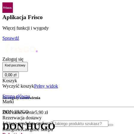
Aplikacja Frisco
Więcej funkcji i wygody
Sprawdź
Zaloguj się
Kod pocztowy
0
,
00
zł
Koszyk
Wyczyść koszyk
Pełny widok
Strona główna
Szczegóły zamówienia
Marki
DON HUGO
Złóż zamówienie
5
,
90
zł
Rezerwacja dostawy
Jakiego produktu szukasz?
DON HUGO
Kategorie
Kategorie sklepu