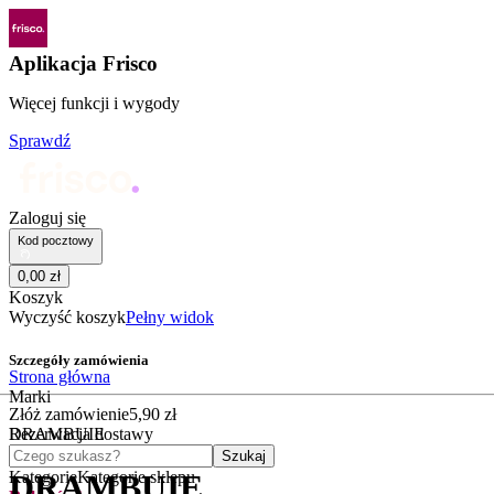
Aplikacja Frisco
Więcej funkcji i wygody
Sprawdź
Zaloguj się
Kod pocztowy
0
,
00
zł
Koszyk
Wyczyść koszyk
Pełny widok
Szczegóły zamówienia
Strona główna
Marki
Złóż zamówienie
5
,
90
zł
DRAMBUIE
Rezerwacja dostawy
Czego szukasz?
Szukaj
Kategorie
Kategorie sklepu
DRAMBUIE