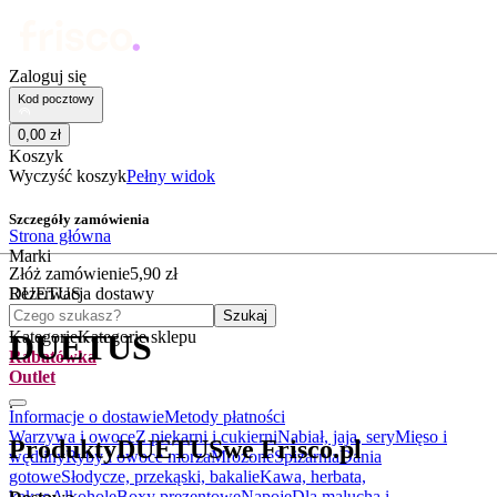
Zaloguj się
Kod pocztowy
0
,
00
zł
Koszyk
Wyczyść koszyk
Pełny widok
Szczegóły zamówienia
Strona główna
Marki
Złóż zamówienie
5
,
90
zł
DUETUS
Rezerwacja dostawy
Czego szukasz?
Szukaj
Kategorie
Kategorie sklepu
DUETUS
Rabatówka
Outlet
.
Informacje o dostawie
Metody płatności
Warzywa i owoce
Z piekarni i cukierni
Nabiał, jaja, sery
Mięso i
Produkty
DUETUS
we Frisco.pl
wędliny
Ryby i owoce morza
Mrożone
Spiżarnia
Dania
gotowe
Słodycze, przekąski, bakalie
Kawa, herbata,
kakao
Alkohole
Boxy prezentowe
Napoje
Dla malucha i