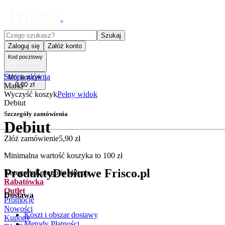
Czego szukasz?
Szukaj
Zaloguj się
Załóż konto
Kod pocztowy
Strona główna
Mój koszyk
0
,
00
zł
Marki
Wyczyść koszyk
Pełny widok
Debiut
Szczegóły zamówienia
Debiut
Złóż zamówienie
5
,
90
zł
.
Minimalna wartość koszyka to
100
zł
Produkty
Debiut
we Frisco.pl
Kategorie
Kategorie sklepu
Rabatówka
Outlet
Dostawa
Promocje
Nowości
Koszt i obszar dostawy
Kupony
Metody Płatności