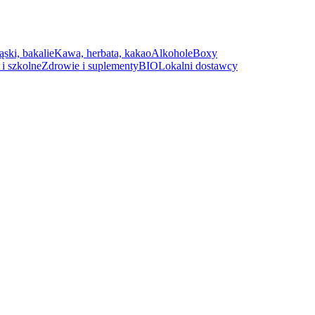
ąski, bakalie
Kawa, herbata, kakao
Alkohole
Boxy
i szkolne
Zdrowie i suplementy
BIO
Lokalni dostawcy