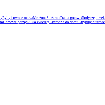
ny
Ryby i owoce morza
Mrożone
Spiżarnia
Dania gotowe
Słodycze, przek
ta
Domowe porządki
Dla zwierząt
Akcesoria do domu
Artykuły biurowe 