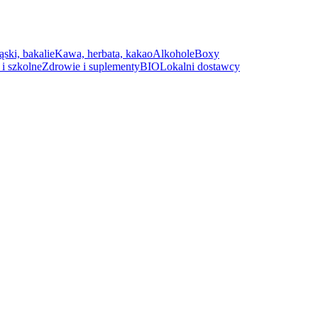
ąski, bakalie
Kawa, herbata, kakao
Alkohole
Boxy
i szkolne
Zdrowie i suplementy
BIO
Lokalni dostawcy