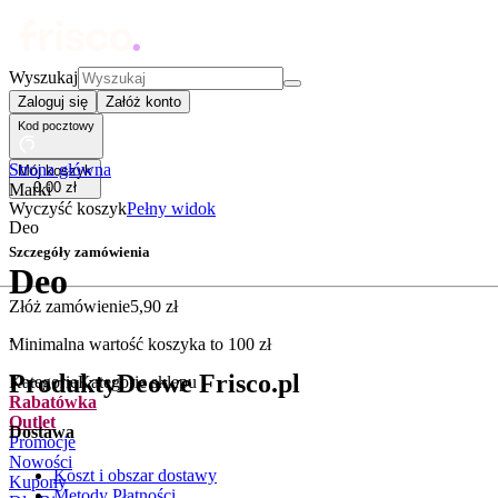
Wyszukaj
Zaloguj się
Załóż konto
Kod pocztowy
Strona główna
Mój koszyk
0
,
00
zł
Marki
Wyczyść koszyk
Pełny widok
Deo
Szczegóły zamówienia
Deo
Złóż zamówienie
5
,
90
zł
.
Minimalna wartość koszyka to
100
zł
Produkty
Deo
we Frisco.pl
Kategorie
Kategorie sklepu
Rabatówka
Outlet
Dostawa
Promocje
Nowości
Koszt i obszar dostawy
Kupony
Metody Płatności