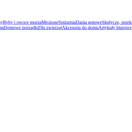
ny
Ryby i owoce morza
Mrożone
Spiżarnia
Dania gotowe
Słodycze, przek
ta
Domowe porządki
Dla zwierząt
Akcesoria do domu
Artykuły biurowe 