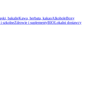
ąski, bakalie
Kawa, herbata, kakao
Alkohole
Boxy
i szkolne
Zdrowie i suplementy
BIO
Lokalni dostawcy