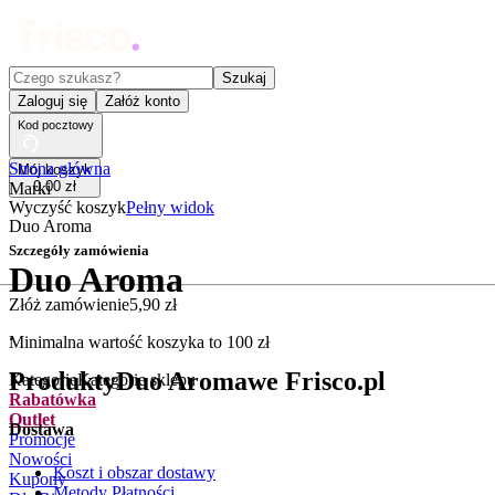
Czego szukasz?
Szukaj
Zaloguj się
Załóż konto
Kod pocztowy
Strona główna
Mój koszyk
0
,
00
zł
Marki
Wyczyść koszyk
Pełny widok
Duo Aroma
Szczegóły zamówienia
Duo Aroma
Złóż zamówienie
5
,
90
zł
.
Minimalna wartość koszyka to
100
zł
Produkty
Duo Aroma
we Frisco.pl
Kategorie
Kategorie sklepu
Rabatówka
Outlet
Dostawa
Promocje
Nowości
Koszt i obszar dostawy
Kupony
Metody Płatności