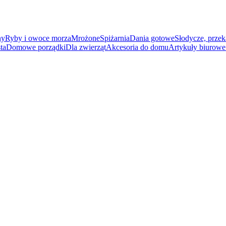
ny
Ryby i owoce morza
Mrożone
Spiżarnia
Dania gotowe
Słodycze, przek
ta
Domowe porządki
Dla zwierząt
Akcesoria do domu
Artykuły biurowe 