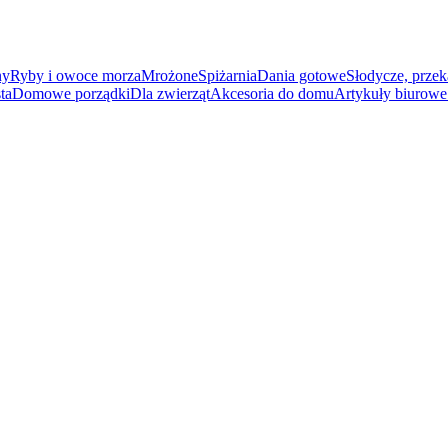
ny
Ryby i owoce morza
Mrożone
Spiżarnia
Dania gotowe
Słodycze, przek
ta
Domowe porządki
Dla zwierząt
Akcesoria do domu
Artykuły biurowe 