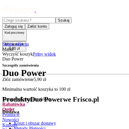
Czego szukasz?
Szukaj
Zaloguj się
Załóż konto
Kod pocztowy
Strona główna
Mój koszyk
0
,
00
zł
Marki
Wyczyść koszyk
Pełny widok
Duo Power
Szczegóły zamówienia
Duo Power
Złóż zamówienie
5
,
90
zł
.
Minimalna wartość koszyka to
100
zł
Produkty
Duo Power
we Frisco.pl
Kategorie
Kategorie sklepu
Rabatówka
Outlet
Dostawa
Promocje
Nowości
Koszt i obszar dostawy
Kupony
Metody Płatności