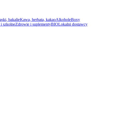
ąski, bakalie
Kawa, herbata, kakao
Alkohole
Boxy
i szkolne
Zdrowie i suplementy
BIO
Lokalni dostawcy