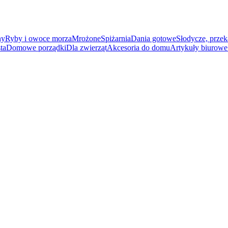
ny
Ryby i owoce morza
Mrożone
Spiżarnia
Dania gotowe
Słodycze, przek
ta
Domowe porządki
Dla zwierząt
Akcesoria do domu
Artykuły biurowe 