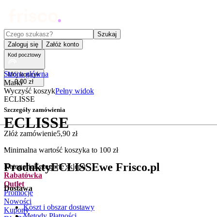
Czego szukasz?
Szukaj
Zaloguj się
Załóż konto
Kod pocztowy
Strona główna
Mój koszyk
0
,
00
zł
Marki
Wyczyść koszyk
Pełny widok
ECLISSE
Szczegóły zamówienia
ECLISSE
Złóż zamówienie
5
,
90
zł
.
Minimalna wartość koszyka to
100
zł
Produkty
ECLISSE
we Frisco.pl
Kategorie
Kategorie sklepu
Rabatówka
Outlet
Dostawa
Promocje
Nowości
Koszt i obszar dostawy
Kupony
Metody Płatności