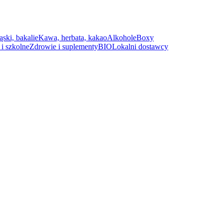
ąski, bakalie
Kawa, herbata, kakao
Alkohole
Boxy
i szkolne
Zdrowie i suplementy
BIO
Lokalni dostawcy