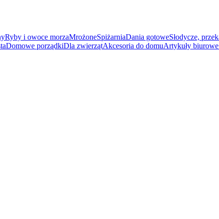
ny
Ryby i owoce morza
Mrożone
Spiżarnia
Dania gotowe
Słodycze, przek
ta
Domowe porządki
Dla zwierząt
Akcesoria do domu
Artykuły biurowe 