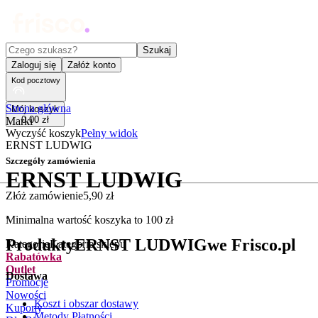
Czego szukasz?
Szukaj
Zaloguj się
Załóż konto
Kod pocztowy
Strona główna
Mój koszyk
0
,
00
zł
Marki
Wyczyść koszyk
Pełny widok
ERNST LUDWIG
Szczegóły zamówienia
ERNST LUDWIG
Złóż zamówienie
5
,
90
zł
.
Minimalna wartość koszyka to
100
zł
Produkty
ERNST LUDWIG
we Frisco.pl
Kategorie
Kategorie sklepu
Rabatówka
Outlet
Dostawa
Promocje
Nowości
Koszt i obszar dostawy
Kupony
Metody Płatności