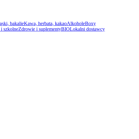
ąski, bakalie
Kawa, herbata, kakao
Alkohole
Boxy
i szkolne
Zdrowie i suplementy
BIO
Lokalni dostawcy