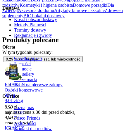
rodziców
Kosmetyki i higiena osobista
Domowe porządki
Dla
Dostawa
zwierząt
Akcesoria do domu
Artykuły biurowe i szkolne
Zdrowie i
suplementy
BIO
Lokalni dostawcy
Koszt i obszar dostawy
Metody Płatności
Terminy dostawy
Reklamacje i zwroty
Produkty polecane
Oferta
W tym tygodniu polecamy:
Gazetka Frisco
8,29
zł/szt. kupując
3
szt.
lub wielokrotność
Nowości
Promocje
Bestsellery
Nasze marki
Rabat na pierwsze zakupy
KRAKUS
Ogórki konserwowe
920 g
O Frisco
9,01
zł
/
kg
8,99
zł
Poznaj nas
najniższa cena z 30 dni przed obniżką
KDR
9,99
zł
Frisco Friends
cena za 1 szt.
Aktualności
KRAKUS
Kontakt dla mediów