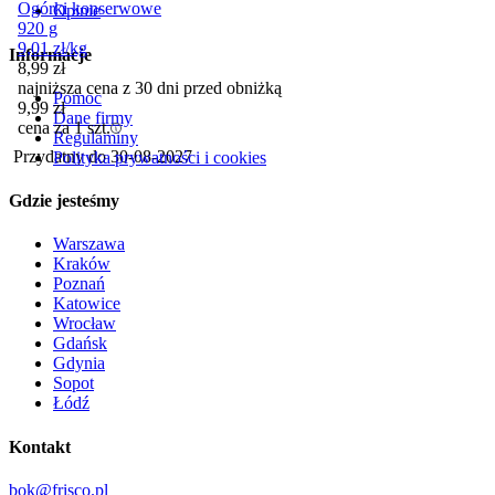
Ogórki konserwowe
Opinie
920 g
9,01
zł
/
kg
Informacje
8,99
zł
najniższa cena z 30 dni przed obniżką
Pomoc
9,99
zł
Dane firmy
cena za 1 szt.
Regulaminy
Przydatny do
30-08-2027
Polityka prywatności i cookies
Gdzie jesteśmy
Warszawa
Kraków
Poznań
Katowice
Wrocław
Gdańsk
Gdynia
Sopot
Łódź
Kontakt
bok@frisco.pl