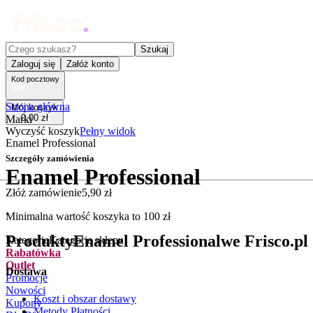
Czego szukasz?
Szukaj
Zaloguj się
Załóż konto
Kod pocztowy
Strona główna
Mój koszyk
0
,
00
zł
Marki
Wyczyść koszyk
Pełny widok
Enamel Professional
Szczegóły zamówienia
Enamel Professional
Złóż zamówienie
5
,
90
zł
.
Minimalna wartość koszyka to
100
zł
Produkty
Enamel Professional
we Frisco.pl
Kategorie
Kategorie sklepu
Rabatówka
Outlet
Dostawa
Promocje
Nowości
Koszt i obszar dostawy
Kupony
Metody Płatności