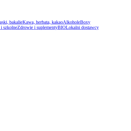
ąski, bakalie
Kawa, herbata, kakao
Alkohole
Boxy
i szkolne
Zdrowie i suplementy
BIO
Lokalni dostawcy