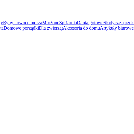
ny
Ryby i owoce morza
Mrożone
Spiżarnia
Dania gotowe
Słodycze, przek
ta
Domowe porządki
Dla zwierząt
Akcesoria do domu
Artykuły biurowe 