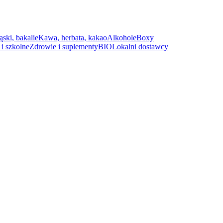
ąski, bakalie
Kawa, herbata, kakao
Alkohole
Boxy
i szkolne
Zdrowie i suplementy
BIO
Lokalni dostawcy