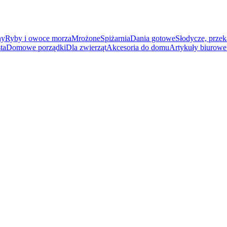
ny
Ryby i owoce morza
Mrożone
Spiżarnia
Dania gotowe
Słodycze, przek
ta
Domowe porządki
Dla zwierząt
Akcesoria do domu
Artykuły biurowe 