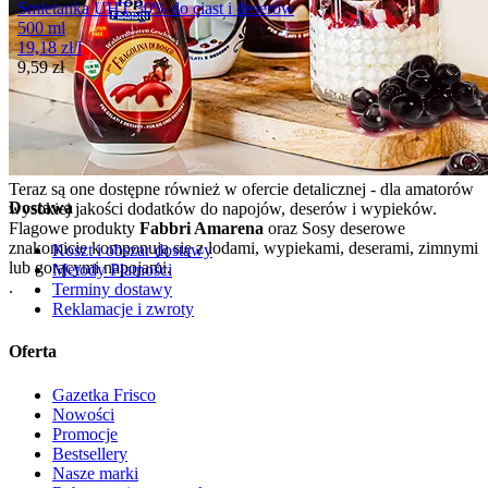
Śmietanka UHT 30% do ciast i deserów
500 ml
19,18
zł
/
l
Cena
9,59
zł
Przydatny do
29-11-2026
Teraz są one dostępne również w ofercie detalicznej - dla amatorów
Dostawa
wysokiej jakości dodatków do napojów, deserów i wypieków.
Flagowe produkty
Fabbri Amarena
oraz Sosy deserowe
znakomicie komponują się z lodami, wypiekami, deserami, zimnymi
Koszt i obszar dostawy
lub gorącymi napojami.
Metody Płatności
.
Terminy dostawy
Reklamacje i zwroty
Oferta
Gazetka Frisco
Nowości
Promocje
Bestsellery
Nasze marki