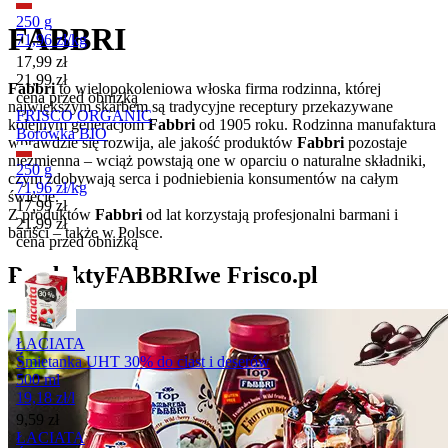
250 g
FABBRI
71,96
zł
/
kg
Cena promocyjna
17,99
zł
21,99
zł
Fabbri
to wielopokoleniowa włoska firma rodzinna, której
cena przed obniżką
największym skarbem są tradycyjne receptury przekazywane
FRISCO ORGANIC
kolejnym generacjom
Fabbri
od 1905 roku. Rodzinna manufaktura
Borówka BIO
wprawdzie się rozwija, ale jakość produktów
Fabbri
pozostaje
niezmienna – wciąż powstają one w oparciu o naturalne składniki,
250 g
czym zdobywają serca i podniebienia konsumentów na całym
71,96
zł
/
kg
świecie.
Cena promocyjna
17,99
zł
Z produktów
Fabbri
od lat korzystają profesjonalni barmani i
21,99
zł
bariści – także w Polsce.
cena przed obniżką
Produkty
FABBRI
we Frisco.pl
ŁACIATA
Śmietanka UHT 30% do ciast i deserów
500 ml
19,18
zł
/
l
Cena
9,59
zł
ŁACIATA