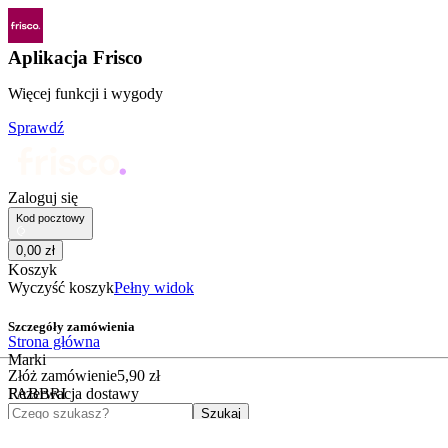
Aplikacja Frisco
Więcej funkcji i wygody
Sprawdź
Zaloguj się
Kod pocztowy
0
,
00
zł
Koszyk
Wyczyść koszyk
Pełny widok
Szczegóły zamówienia
Strona główna
Marki
Złóż zamówienie
5
,
90
zł
FABBRI
Rezerwacja dostawy
Czego szukasz?
Szukaj
Kategorie
Kategorie sklepu