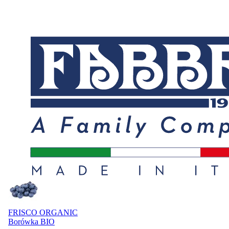
Rabatówka
Outlet
Informacje o dostawie
Metody płatności
Warzywa i owoce
Z piekarni i cukierni
Nabiał, jaja, sery
Mięso i
wędliny
Ryby i owoce morza
Mrożone
Spiżarnia
Dania
gotowe
Słodycze, przekąski, bakalie
Kawa, herbata,
kakao
Alkohole
Boxy prezentowe
Napoje
Dla malucha i
rodziców
Kosmetyki i higiena osobista
Domowe porządki
Dla
zwierząt
Akcesoria do domu
Artykuły biurowe i szkolne
Zdrowie i
suplementy
BIO
Lokalni dostawcy
Produkty polecane
W tym tygodniu polecamy:
Promocja
FRISCO ORGANIC
Borówka BIO