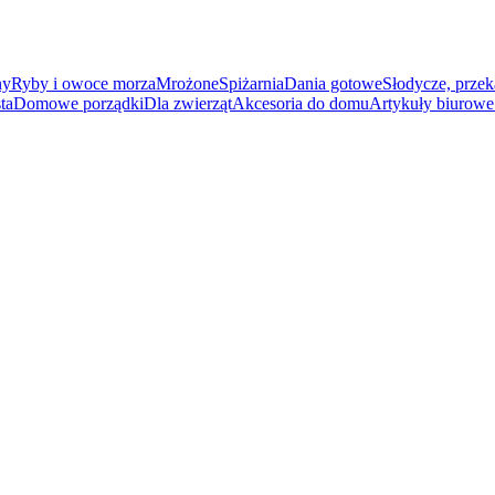
ny
Ryby i owoce morza
Mrożone
Spiżarnia
Dania gotowe
Słodycze, przek
ta
Domowe porządki
Dla zwierząt
Akcesoria do domu
Artykuły biurowe 