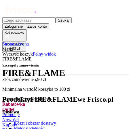
Czego szukasz?
Szukaj
Zaloguj się
Załóż konto
Kod pocztowy
Strona główna
Mój koszyk
0
,
00
zł
Marki
Wyczyść koszyk
Pełny widok
FIRE&FLAME
Szczegóły zamówienia
FIRE&FLAME
Złóż zamówienie
5
,
90
zł
.
Minimalna wartość koszyka to
100
zł
Produkty
FIRE&FLAME
we Frisco.pl
Kategorie
Kategorie sklepu
Rabatówka
Outlet
Dostawa
Promocje
Nowości
Koszt i obszar dostawy
Kupony
Metody Płatności