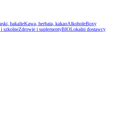
ąski, bakalie
Kawa, herbata, kakao
Alkohole
Boxy
i szkolne
Zdrowie i suplementy
BIO
Lokalni dostawcy