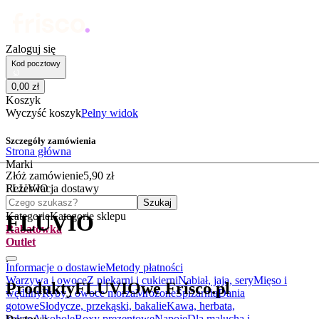
Zaloguj się
Kod pocztowy
0
,
00
zł
Koszyk
Wyczyść koszyk
Pełny widok
Szczegóły zamówienia
Strona główna
Marki
Złóż zamówienie
5
,
90
zł
FLUVIO
Rezerwacja dostawy
Czego szukasz?
Szukaj
Kategorie
Kategorie sklepu
FLUVIO
Rabatówka
Outlet
.
Informacje o dostawie
Metody płatności
Warzywa i owoce
Z piekarni i cukierni
Nabiał, jaja, sery
Mięso i
Produkty
FLUVIO
we Frisco.pl
wędliny
Ryby i owoce morza
Mrożone
Spiżarnia
Dania
gotowe
Słodycze, przekąski, bakalie
Kawa, herbata,
kakao
Alkohole
Boxy prezentowe
Napoje
Dla malucha i