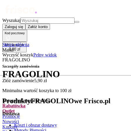
Wyszukaj
Zaloguj się
Załóż konto
Kod pocztowy
Strona główna
Mój koszyk
0
,
00
zł
Marki
Wyczyść koszyk
Pełny widok
FRAGOLINO
Szczegóły zamówienia
FRAGOLINO
Złóż zamówienie
5
,
90
zł
.
Minimalna wartość koszyka to
100
zł
Produkty
FRAGOLINO
we Frisco.pl
Kategorie
Kategorie sklepu
Rabatówka
Outlet
Dostawa
Promocje
Nowości
Koszt i obszar dostawy
Kupony
Metody Płatności