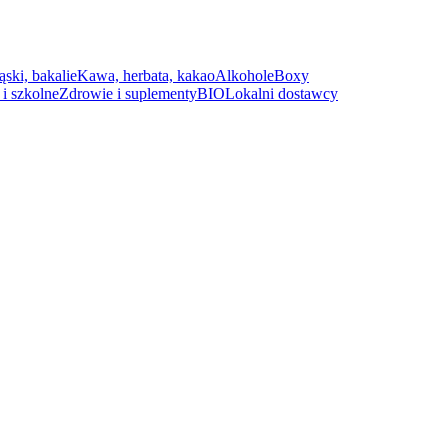
ąski, bakalie
Kawa, herbata, kakao
Alkohole
Boxy
i szkolne
Zdrowie i suplementy
BIO
Lokalni dostawcy