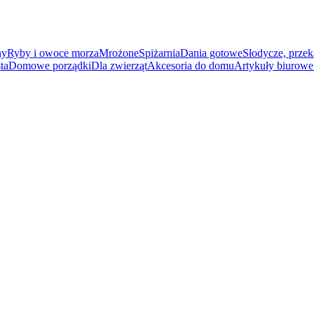
ny
Ryby i owoce morza
Mrożone
Spiżarnia
Dania gotowe
Słodycze, przek
ta
Domowe porządki
Dla zwierząt
Akcesoria do domu
Artykuły biurowe 