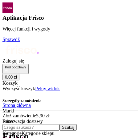
Aplikacja Frisco
Więcej funkcji i wygody
Sprawdź
Zaloguj się
Kod pocztowy
0
,
00
zł
Koszyk
Wyczyść koszyk
Pełny widok
Szczegóły zamówienia
Strona główna
Marki
Złóż zamówienie
5
,
90
zł
Frisco
Rezerwacja dostawy
Czego szukasz?
Szukaj
Kategorie
Kategorie sklepu
Frisco