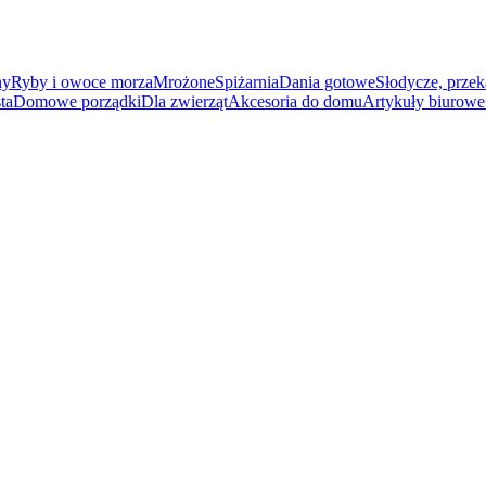
ny
Ryby i owoce morza
Mrożone
Spiżarnia
Dania gotowe
Słodycze, przek
ta
Domowe porządki
Dla zwierząt
Akcesoria do domu
Artykuły biurowe 