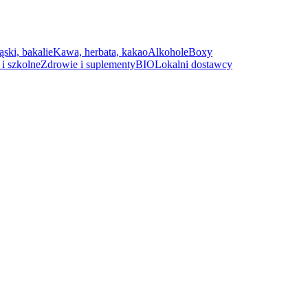
ąski, bakalie
Kawa, herbata, kakao
Alkohole
Boxy
i szkolne
Zdrowie i suplementy
BIO
Lokalni dostawcy