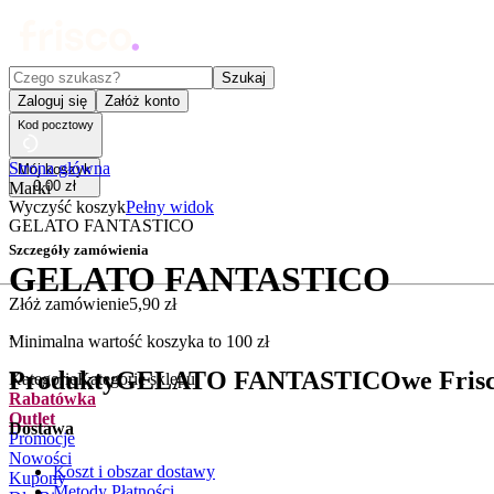
Czego szukasz?
Szukaj
Zaloguj się
Załóż konto
Kod pocztowy
Strona główna
Mój koszyk
0
,
00
zł
Marki
Wyczyść koszyk
Pełny widok
GELATO FANTASTICO
Szczegóły zamówienia
GELATO FANTASTICO
Złóż zamówienie
5
,
90
zł
.
Minimalna wartość koszyka to
100
zł
Produkty
GELATO FANTASTICO
we Frisc
Kategorie
Kategorie sklepu
Rabatówka
Outlet
Dostawa
Promocje
Nowości
Koszt i obszar dostawy
Kupony
Metody Płatności