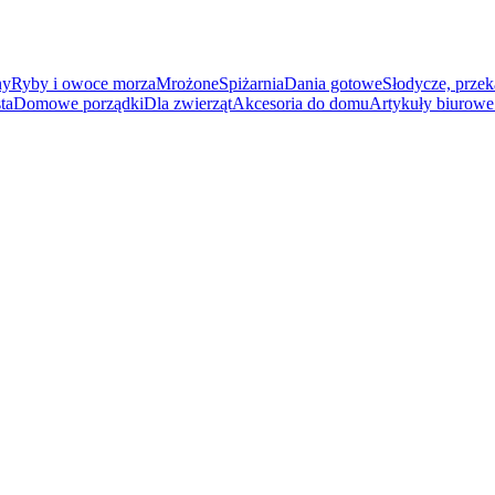
ny
Ryby i owoce morza
Mrożone
Spiżarnia
Dania gotowe
Słodycze, przek
ta
Domowe porządki
Dla zwierząt
Akcesoria do domu
Artykuły biurowe 