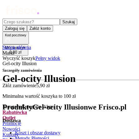
Czego szukasz?
Szukaj
Zaloguj się
Załóż konto
Kod pocztowy
Strona główna
Mój koszyk
0
,
00
zł
Marki
Wyczyść koszyk
Pełny widok
Gel-ocity Illusion
Szczegóły zamówienia
Gel-ocity Illusion
Złóż zamówienie
5
,
90
zł
.
Minimalna wartość koszyka to
100
zł
Produkty
Gel-ocity Illusion
we Frisco.pl
Kategorie
Kategorie sklepu
Rabatówka
Outlet
Dostawa
Promocje
Nowości
Koszt i obszar dostawy
Kupony
Metody Płatności