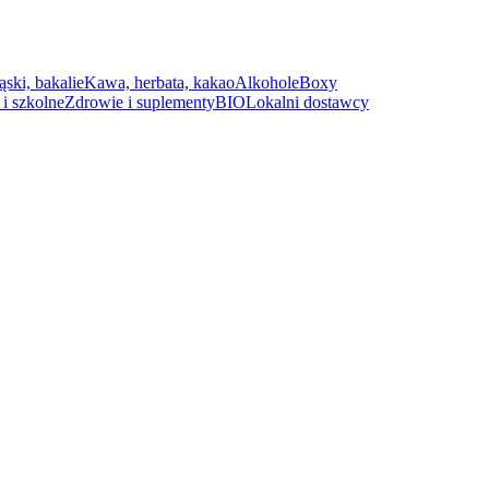
ąski, bakalie
Kawa, herbata, kakao
Alkohole
Boxy
i szkolne
Zdrowie i suplementy
BIO
Lokalni dostawcy