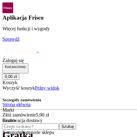
Aplikacja Frisco
Więcej funkcji i wygody
Sprawdź
Zaloguj się
Kod pocztowy
0
,
00
zł
Koszyk
Wyczyść koszyk
Pełny widok
Szczegóły zamówienia
Strona główna
Marki
Złóż zamówienie
5
,
90
zł
Gratka
Rezerwacja dostawy
Czego szukasz?
Szukaj
Kategorie
Kategorie sklepu
Gratka