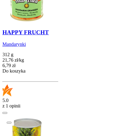
HAPPY FRUCHT
Mandarynki
312 g
21,76
zł
/
kg
Cena
6,79
zł
Do koszyka
5.0
z 1 opinii