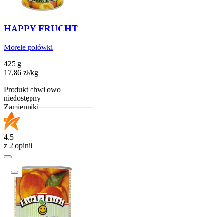
HAPPY FRUCHT
Morele połówki
425 g
17,86
zł
/
kg
Produkt chwilowo
niedostępny
Zamienniki
4.5
z 2 opinii