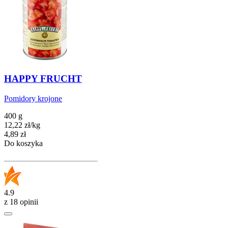
HAPPY FRUCHT
Pomidory krojone
400 g
12,22
zł
/
kg
Cena
4,89
zł
Do koszyka
4.9
z 18 opinii