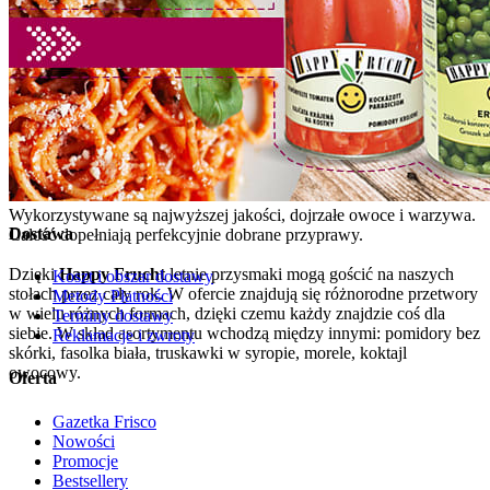
Wykorzystywane są najwyższej jakości, dojrzałe owoce i warzywa.
Dostawa
Całość dopełniają perfekcyjnie dobrane przyprawy.
Dzięki
Happy Frucht
letnie przysmaki mogą gościć na naszych
Koszt i obszar dostawy
stołach przez cały rok. W ofercie znajdują się różnorodne przetwory
Metody Płatności
w wielu różnych formach, dzięki czemu każdy znajdzie coś dla
Terminy dostawy
siebie. W skład asortymentu wchodzą między innymi: pomidory bez
Reklamacje i zwroty
skórki, fasolka biała, truskawki w syropie, morele, koktajl
owocowy.
Oferta
Gazetka Frisco
Nowości
Promocje
Bestsellery