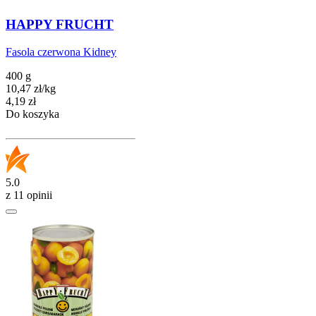
HAPPY FRUCHT
Fasola czerwona Kidney
400 g
10,47
zł
/
kg
Cena
4,19
zł
Do koszyka
5.0
z 11 opinii