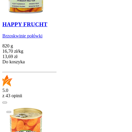
HAPPY FRUCHT
Brzoskwinie połówki
820 g
16,70
zł
/
kg
Cena
13,69
zł
Do koszyka
5.0
z 43 opinii