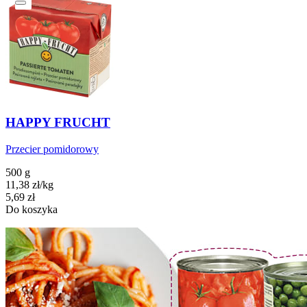
HAPPY FRUCHT
Przecier pomidorowy
500 g
11,38
zł
/
kg
Cena
5,69
zł
Do koszyka