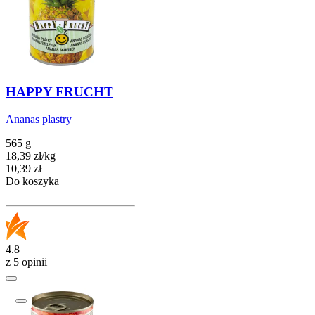
HAPPY FRUCHT
Ananas plastry
565 g
18,39
zł
/
kg
Cena
10,39
zł
Do koszyka
4.8
z 5 opinii