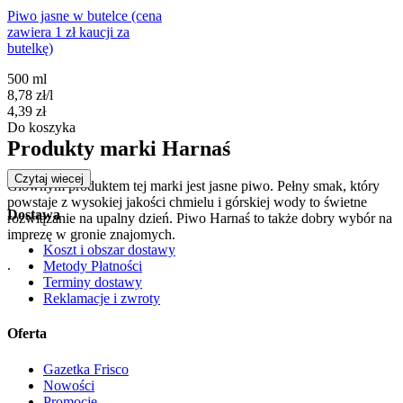
Piwo jasne w butelce (cena
zawiera 1 zł kaucji za
butelkę)
500 ml
8,78
zł
/
l
Cena
4,39
zł
Do koszyka
Produkty marki Harnaś
Czytaj wiecej
Głównym produktem tej marki jest jasne piwo. Pełny smak, który
powstaje z wysokiej jakości chmielu i górskiej wody to świetne
Dostawa
rozwiązanie na upalny dzień. Piwo Harnaś to także dobry wybór na
imprezę w gronie znajomych.
Koszt i obszar dostawy
.
Metody Płatności
Terminy dostawy
Reklamacje i zwroty
Oferta
Gazetka Frisco
Nowości
Promocje