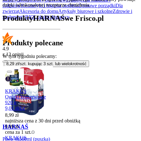
dzięki udoskonalonej recepturze chmielenia.
rodziców
Kosmetyki i higiena osobista
Domowe porządki
Dla
zwierząt
Akcesoria do domu
Artykuły biurowe i szkolne
Zdrowie i
Produkty
HARNAŚ
we Frisco.pl
suplementy
BIO
Lokalni dostawcy
Produkty polecane
4.9
z 13 opinii
W tym tygodniu polecamy:
8,29
zł/szt. kupując
3
szt.
lub wielokrotność
KRAKUS
Ogórki konserwowe
920 g
9,01
zł
/
kg
8,99
zł
najniższa cena z 30 dni przed obniżką
HARNAŚ
9,99
zł
cena za 1 szt.
KRAKUS
Piwo 4x500ml (puszka)