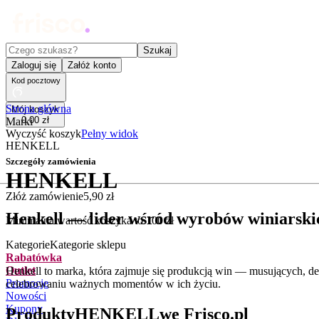
Czego szukasz?
Szukaj
Zaloguj się
Załóż konto
Kod pocztowy
Strona główna
Mój koszyk
0
,
00
zł
Marki
Wyczyść koszyk
Pełny widok
HENKELL
Szczegóły zamówienia
HENKELL
Złóż zamówienie
5
,
90
zł
Henkell — lider wśród wyrobów winiarski
Minimalna wartość koszyka to
100
zł
Kategorie
Kategorie sklepu
Rabatówka
Outlet
Henkell to marka, która zajmuje się produkcją win — musujących, 
Promocje
celebrowaniu ważnych momentów w ich życiu.
Nowości
Kupony
Produkty
HENKELL
we Frisco.pl