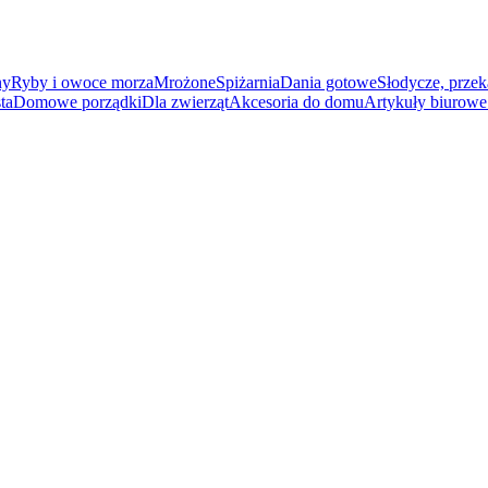
ny
Ryby i owoce morza
Mrożone
Spiżarnia
Dania gotowe
Słodycze, przek
ta
Domowe porządki
Dla zwierząt
Akcesoria do domu
Artykuły biurowe 