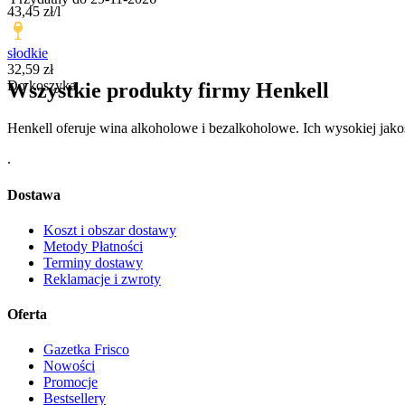
43,45
zł
/
l
słodkie
Cena
32,59
zł
Do koszyka
Wszystkie produkty firmy Henkell
Henkell oferuje wina alkoholowe i bezalkoholowe. Ich wysokiej jak
.
Dostawa
Koszt i obszar dostawy
Metody Płatności
Terminy dostawy
Reklamacje i zwroty
Oferta
Gazetka Frisco
Nowości
Promocje
Bestsellery