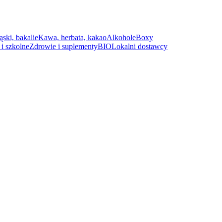
ąski, bakalie
Kawa, herbata, kakao
Alkohole
Boxy
i szkolne
Zdrowie i suplementy
BIO
Lokalni dostawcy