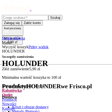
Czego szukasz?
Szukaj
Zaloguj się
Załóż konto
Kod pocztowy
Strona główna
Mój koszyk
0
,
00
zł
Marki
Wyczyść koszyk
Pełny widok
HOLUNDER
Szczegóły zamówienia
HOLUNDER
Złóż zamówienie
5
,
90
zł
.
Minimalna wartość koszyka to
100
zł
Produkty
HOLUNDER
we Frisco.pl
Kategorie
Kategorie sklepu
Rabatówka
Outlet
Dostawa
Promocje
Nowości
Koszt i obszar dostawy
Kupony
Metody Płatności