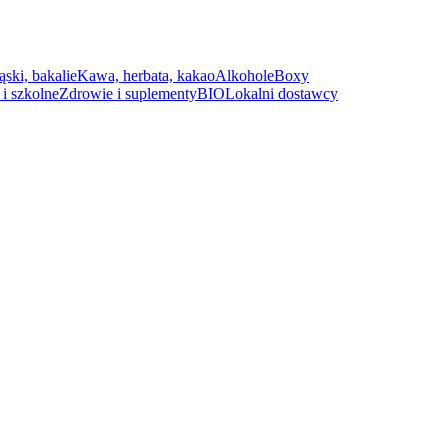
ąski, bakalie
Kawa, herbata, kakao
Alkohole
Boxy
i szkolne
Zdrowie i suplementy
BIO
Lokalni dostawcy