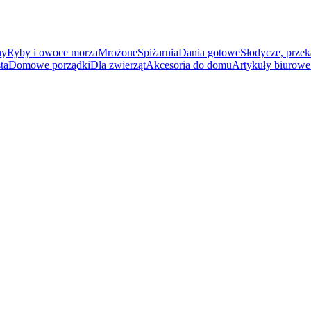
ny
Ryby i owoce morza
Mrożone
Spiżarnia
Dania gotowe
Słodycze, przek
ta
Domowe porządki
Dla zwierząt
Akcesoria do domu
Artykuły biurowe 