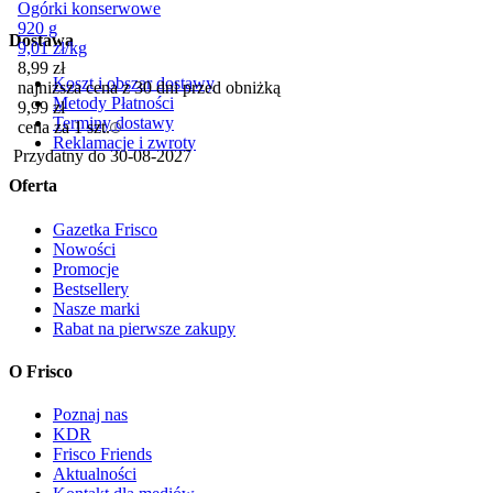
Ogórki konserwowe
920 g
Dostawa
9,01
zł
/
kg
8,99
zł
Koszt i obszar dostawy
najniższa cena z 30 dni przed obniżką
Metody Płatności
9,99
zł
Terminy dostawy
cena za 1 szt.
Reklamacje i zwroty
Przydatny do
30-08-2027
Oferta
Gazetka Frisco
Nowości
Promocje
Bestsellery
Nasze marki
Rabat na pierwsze zakupy
O Frisco
Poznaj nas
KDR
Frisco Friends
Aktualności