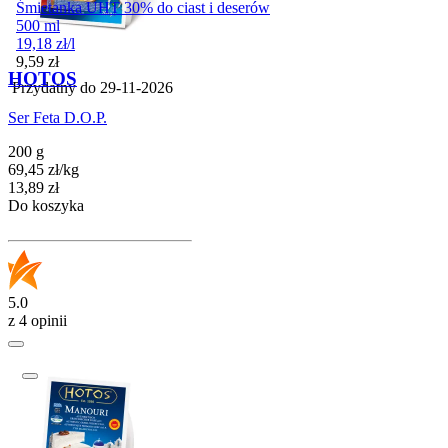
Śmietanka UHT 30% do ciast i deserów
500 ml
19,18
zł
/
l
Cena
9,59
zł
HOTOS
Przydatny do
29-11-2026
Ser Feta D.O.P.
200 g
69,45
zł
/
kg
Cena
13,89
zł
Do koszyka
5.0
z 4 opinii