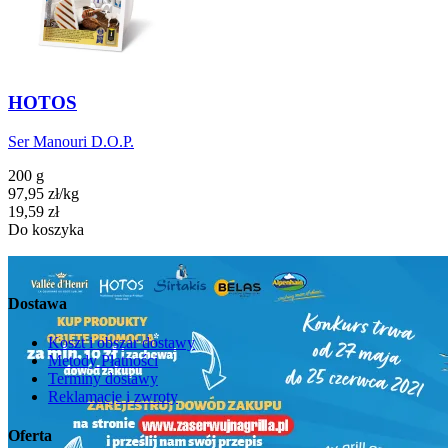
HOTOS
Ser Manouri D.O.P.
200 g
97,95
zł
/
kg
Cena
19,59
zł
Do koszyka
Dostawa
Koszt i obszar dostawy
Metody Płatności
Terminy dostawy
Reklamacje i zwroty
Oferta