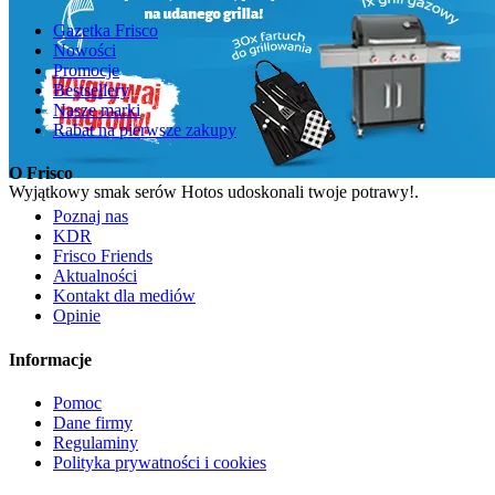
Gazetka Frisco
Nowości
Promocje
Bestsellery
Nasze marki
Rabat na pierwsze zakupy
O Frisco
Wyjątkowy smak serów Hotos udoskonali twoje potrawy!.
Poznaj nas
KDR
Frisco Friends
Aktualności
Kontakt dla mediów
Opinie
Informacje
Pomoc
Dane firmy
Regulaminy
Polityka prywatności i cookies