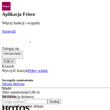
Aplikacja Frisco
Więcej funkcji i wygody
Sprawdź
Zaloguj się
Kod pocztowy
0
,
00
zł
Koszyk
Wyczyść koszyk
Pełny widok
Szczegóły zamówienia
Strona główna
Marki
Złóż zamówienie
5
,
90
zł
HOTOS
Rezerwacja dostawy
Czego szukasz?
Szukaj
Kategorie
Kategorie sklepu
HOTOS