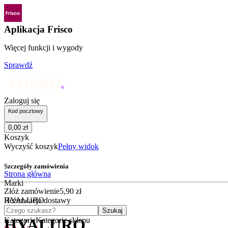
Aplikacja Frisco
Więcej funkcji i wygody
Sprawdź
Zaloguj się
Kod pocztowy
0
,
00
zł
Koszyk
Wyczyść koszyk
Pełny widok
Szczegóły zamówienia
Strona główna
Marki
Złóż zamówienie
5
,
90
zł
HYALURO
Rezerwacja dostawy
Czego szukasz?
Szukaj
Kategorie
Kategorie sklepu
HYALURO