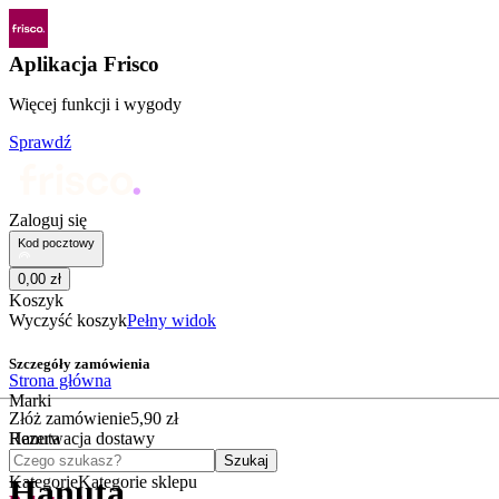
Aplikacja Frisco
Więcej funkcji i wygody
Sprawdź
Zaloguj się
Kod pocztowy
0
,
00
zł
Koszyk
Wyczyść koszyk
Pełny widok
Szczegóły zamówienia
Strona główna
Marki
Złóż zamówienie
5
,
90
zł
Hanuta
Rezerwacja dostawy
Czego szukasz?
Szukaj
Kategorie
Kategorie sklepu
Hanuta