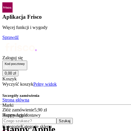
Aplikacja Frisco
Więcej funkcji i wygody
Sprawdź
Zaloguj się
Kod pocztowy
0
,
00
zł
Koszyk
Wyczyść koszyk
Pełny widok
Szczegóły zamówienia
Strona główna
Marki
Złóż zamówienie
5
,
90
zł
Happy Apple
Rezerwacja dostawy
Czego szukasz?
Szukaj
Kategorie
Kategorie sklepu
Happy Apple