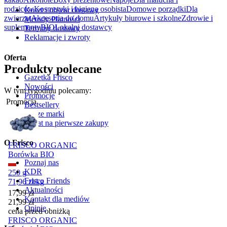
rodziców
Kosmetyki i higiena osobista
Domowe porządki
Dla
Koszt i obszar dostawy
zwierząt
Akcesoria do domu
Artykuły biurowe i szkolne
Zdrowie i
Metody Płatności
suplementy
BIO
Lokalni dostawcy
Terminy dostawy
Reklamacje i zwroty
Oferta
Produkty polecane
Gazetka Frisco
Nowości
W tym tygodniu polecamy:
Promocje
Promocja
Bestsellery
Nasze marki
Rabat na pierwsze zakupy
O Frisco
FRISCO ORGANIC
Borówka BIO
Poznaj nas
KDR
250 g
Frisco Friends
71,96
zł
/
kg
Aktualności
Cena promocyjna
17,99
zł
Kontakt dla mediów
21,99
zł
Opinie
cena przed obniżką
FRISCO ORGANIC