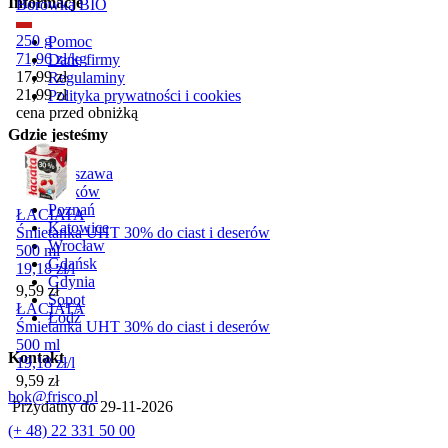
Informacje
Borówka BIO
250 g
Pomoc
71,96
zł
/
kg
Dane firmy
Cena promocyjna
17,99
zł
Regulaminy
21,99
zł
Polityka prywatności i cookies
cena przed obniżką
Gdzie jesteśmy
Warszawa
Kraków
Poznań
ŁACIATA
Katowice
Śmietanka UHT 30% do ciast i deserów
Wrocław
500 ml
Gdańsk
19,18
zł
/
l
Gdynia
Cena
9,59
zł
Sopot
ŁACIATA
Łódź
Śmietanka UHT 30% do ciast i deserów
500 ml
Kontakt
19,18
zł
/
l
Cena
9,59
zł
bok@frisco.pl
Przydatny do
29-11-2026
(+ 48) 22 331 50 00