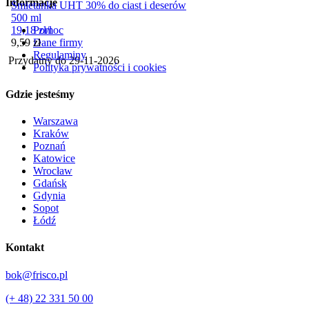
Informacje
Śmietanka UHT 30% do ciast i deserów
500 ml
Pomoc
19,18
zł
/
l
Cena
Dane firmy
9,59
zł
Regulaminy
Przydatny do
29-11-2026
Polityka prywatności i cookies
Gdzie jesteśmy
Warszawa
Kraków
Poznań
Katowice
Wrocław
Gdańsk
Gdynia
Sopot
Łódź
Kontakt
bok@frisco.pl
(+ 48) 22 331 50 00