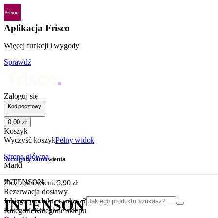
Aplikacja Frisco
Więcej funkcji i wygody
Sprawdź
Zaloguj się
Kod pocztowy
0
,
00
zł
Koszyk
Wyczyść koszyk
Pełny widok
Strona główna
Szczegóły zamówienia
Marki
INTENSON
Złóż zamówienie
5
,
90
zł
Rezerwacja dostawy
Jakiego produktu szukasz?
INTENSON
Kategorie
Kategorie sklepu