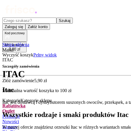
Czego szukasz?
Szukaj
Zaloguj się
Załóż konto
Kod pocztowy
Strona główna
Mój koszyk
0
,
00
zł
Marki
Wyczyść koszyk
Pełny widok
ITAC
Szczegóły zamówienia
ITAC
Złóż zamówienie
5
,
90
zł
Itac
Minimalna wartość koszyka to
100
zł
Kategorie
Kategorie sklepu
Itac jest dostawcą i dystrybutorem suszonych owoców, przekąsek, a 
Rabatówka
Outlet
Wszystkie rodzaje i smaki produktów Itac
Promocje
Nowości
Kupony
W naszej ofercie znajdziesz orzeszki Itac w różnych wariantach sm