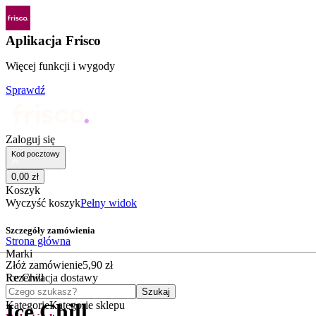
Aplikacja Frisco
Więcej funkcji i wygody
Sprawdź
Zaloguj się
Kod pocztowy
0
,
00
zł
Koszyk
Wyczyść koszyk
Pełny widok
Szczegóły zamówienia
Strona główna
Marki
Złóż zamówienie
5
,
90
zł
Ice Chill
Rezerwacja dostawy
Czego szukasz?
Szukaj
Kategorie
Kategorie sklepu
Ice Chill