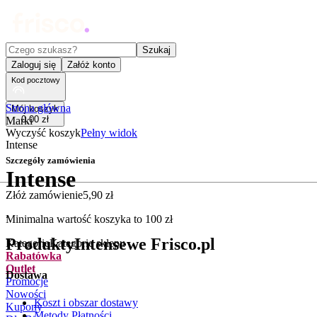
Czego szukasz?
Szukaj
Zaloguj się
Załóż konto
Kod pocztowy
Strona główna
Mój koszyk
0
,
00
zł
Marki
Wyczyść koszyk
Pełny widok
Intense
Szczegóły zamówienia
Intense
Złóż zamówienie
5
,
90
zł
.
Minimalna wartość koszyka to
100
zł
Produkty
Intense
we Frisco.pl
Kategorie
Kategorie sklepu
Rabatówka
Outlet
Dostawa
Promocje
Nowości
Koszt i obszar dostawy
Kupony
Metody Płatności