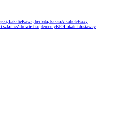
ąski, bakalie
Kawa, herbata, kakao
Alkohole
Boxy
i szkolne
Zdrowie i suplementy
BIO
Lokalni dostawcy