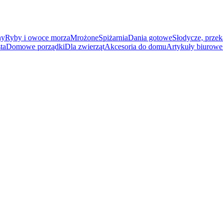
ny
Ryby i owoce morza
Mrożone
Spiżarnia
Dania gotowe
Słodycze, przek
ta
Domowe porządki
Dla zwierząt
Akcesoria do domu
Artykuły biurowe 