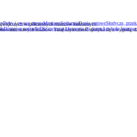
ny
Ryby i owoce morza
Mrożone
Spiżarnia
Dania gotowe
Słodycze, przek
ta
Domowe porządki
Dla zwierząt
Akcesoria do domu
Artykuły biurowe 
óbowania nowych smaków. Tutaj użyteczność spotyka się z wygodą, 