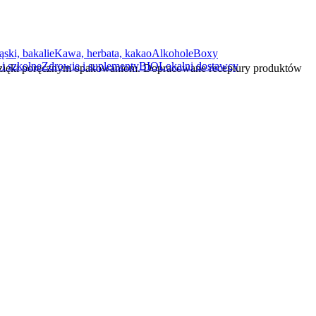
ąski, bakalie
Kawa, herbata, kakao
Alkohole
Boxy
i szkolne
Zdrowie i suplementy
BIO
Lokalni dostawcy
dzięki poręcznym opakowaniom. Dopracowane receptury produktów