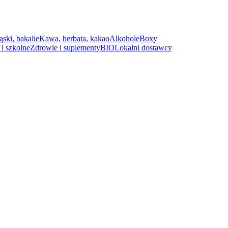
ąski, bakalie
Kawa, herbata, kakao
Alkohole
Boxy
i szkolne
Zdrowie i suplementy
BIO
Lokalni dostawcy