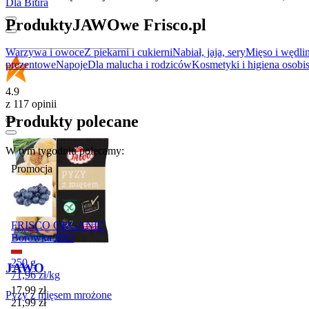
Dla Biura
Produkty
JAWO
we Frisco.pl
Warzywa i owoce
Z piekarni i cukierni
Nabiał, jaja, sery
Mięso i wędli
prezentowe
Napoje
Dla malucha i rodziców
Kosmetyki i higiena osobis
4.9
z 117 opinii
Produkty polecane
W tym tygodniu polecamy:
Promocja
FRISCO ORGANIC
Borówka BIO
250 g
JAWO
71,96
zł
/
kg
Cena promocyjna
17,99
zł
Pyzy z mięsem mrożone
21,99
zł