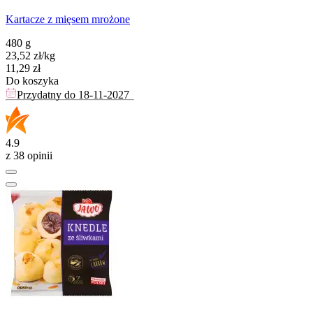
Kartacze z mięsem mrożone
480 g
23,52
zł
/
kg
Cena
11,29
zł
Do koszyka
Przydatny do
18-11-2027
4.9
z 38 opinii