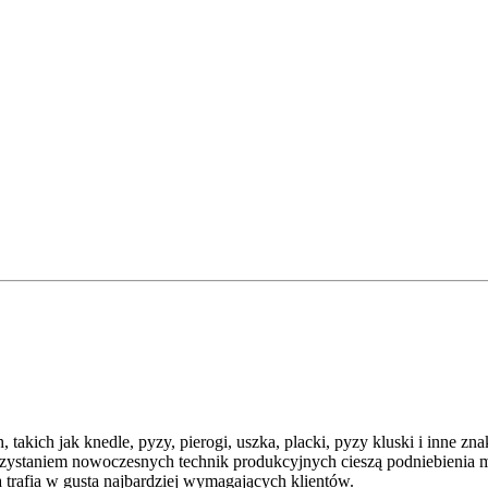
akich jak knedle, pyzy, pierogi, uszka, placki, pyzy kluski i inne z
ystaniem nowoczesnych technik produkcyjnych cieszą podniebienia m
ra trafia w gusta najbardziej wymagających klientów.