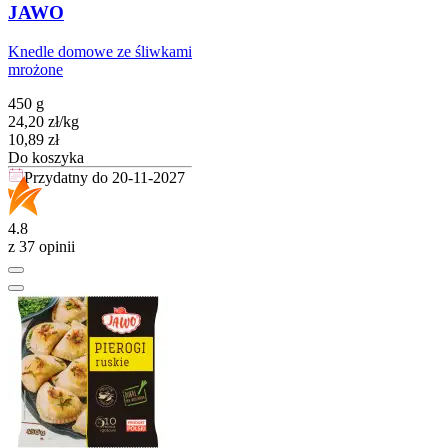
JAWO
Knedle domowe ze śliwkami
mrożone
450 g
24,20
zł
/
kg
Cena
10,89
zł
Do koszyka
Przydatny do
20-11-2027
4.8
z 37 opinii