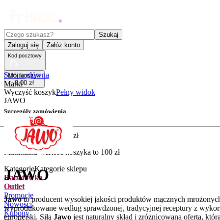
Czego szukasz?
Szukaj
Zaloguj się
Załóż konto
Kod pocztowy
Strona główna
Mój koszyk
0
,
00
zł
Marki
Wyczyść koszyk
Pełny widok
JAWO
Szczegóły zamówienia
Złóż zamówienie
5
,
90
zł
Minimalna wartość koszyka to
100
zł
Kategorie
Kategorie sklepu
JAWO
Rabatówka
Outlet
Promocje
Jawo
to producent wysokiej jakości produktów mącznych mrożonych, t
Nowości
wyprodukowane według sprawdzonej, tradycyjnej receptury z wykorz
Kupony
europejski. Siłą
Jawo
jest naturalny skład i zróżnicowana oferta, któ