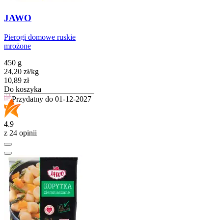
JAWO
Pierogi domowe ruskie
mrożone
450 g
24,20
zł
/
kg
Cena
10,89
zł
Do koszyka
Przydatny do
01-12-2027
4.9
z 24 opinii