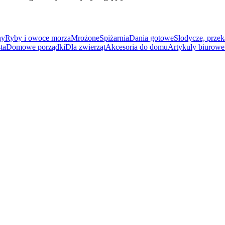
ny
Ryby i owoce morza
Mrożone
Spiżarnia
Dania gotowe
Słodycze, przek
ta
Domowe porządki
Dla zwierząt
Akcesoria do domu
Artykuły biurowe 