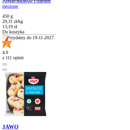
Pierogi domowe z mięsem
mrożone
450 g
29,31
zł
/
kg
Cena
13,19
zł
Do koszyka
Przydatny do
19-11-2027
4.9
z 111 opinii
JAWO