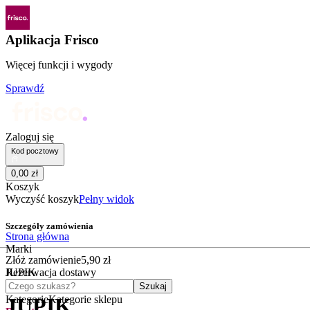
Aplikacja Frisco
Więcej funkcji i wygody
Sprawdź
Zaloguj się
Kod pocztowy
0
,
00
zł
Koszyk
Wyczyść koszyk
Pełny widok
Szczegóły zamówienia
Strona główna
Marki
Złóż zamówienie
5
,
90
zł
JUPIK
Rezerwacja dostawy
Czego szukasz?
Szukaj
Kategorie
Kategorie sklepu
JUPIK