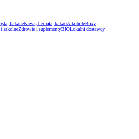
ąski, bakalie
Kawa, herbata, kakao
Alkohole
Boxy
i szkolne
Zdrowie i suplementy
BIO
Lokalni dostawcy