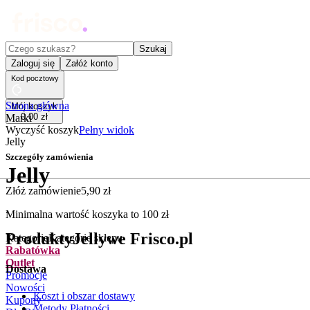
Czego szukasz?
Szukaj
Zaloguj się
Załóż konto
Kod pocztowy
Strona główna
Mój koszyk
0
,
00
zł
Marki
Wyczyść koszyk
Pełny widok
Jelly
Szczegóły zamówienia
Jelly
Złóż zamówienie
5
,
90
zł
.
Minimalna wartość koszyka to
100
zł
Produkty
Jelly
we Frisco.pl
Kategorie
Kategorie sklepu
Rabatówka
Outlet
Dostawa
Promocje
Nowości
Koszt i obszar dostawy
Kupony
Metody Płatności