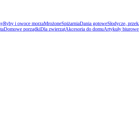
ny
Ryby i owoce morza
Mrożone
Spiżarnia
Dania gotowe
Słodycze, przek
ta
Domowe porządki
Dla zwierząt
Akcesoria do domu
Artykuły biurowe 