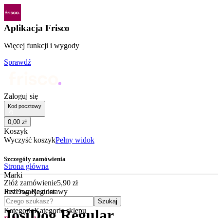
Aplikacja Frisco
Więcej funkcji i wygody
Sprawdź
Zaloguj się
Kod pocztowy
0
,
00
zł
Koszyk
Wyczyść koszyk
Pełny widok
Szczegóły zamówienia
Strona główna
Marki
Złóż zamówienie
5
,
90
zł
JosiDog Regular
Rezerwacja dostawy
Czego szukasz?
Szukaj
Kategorie
Kategorie sklepu
JosiDog Regular