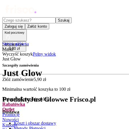
Czego szukasz?
Szukaj
Zaloguj się
Załóż konto
Kod pocztowy
Strona główna
Mój koszyk
0
,
00
zł
Marki
Wyczyść koszyk
Pełny widok
Just Glow
Szczegóły zamówienia
Just Glow
Złóż zamówienie
5
,
90
zł
.
Minimalna wartość koszyka to
100
zł
Produkty
Just Glow
we Frisco.pl
Kategorie
Kategorie sklepu
Rabatówka
Outlet
Dostawa
Promocje
Nowości
Koszt i obszar dostawy
Kupony
Metody Płatności