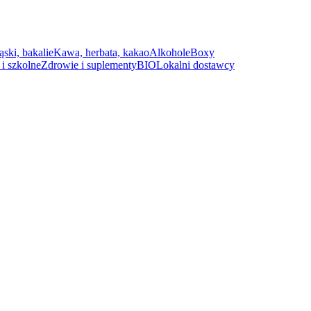
ąski, bakalie
Kawa, herbata, kakao
Alkohole
Boxy
i szkolne
Zdrowie i suplementy
BIO
Lokalni dostawcy