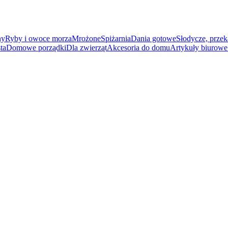
ny
Ryby i owoce morza
Mrożone
Spiżarnia
Dania gotowe
Słodycze, przek
ta
Domowe porządki
Dla zwierząt
Akcesoria do domu
Artykuły biurowe 