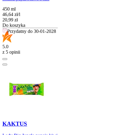
450 ml
46,64
zł
/
l
Cena
20,99
zł
Do koszyka
Przydatny do
30-01-2028
5.0
z 5 opinii
KAKTUS