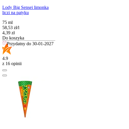
Lody Big Sensei limonka
liczi na patyku
75 ml
58,53
zł
/
l
Cena
4,39
zł
Do koszyka
Przydatny do
30-01-2027
4.9
z 16 opinii