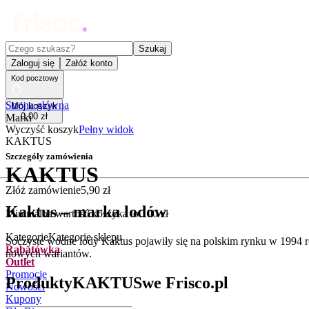
Czego szukasz?
Szukaj
Zaloguj się
Załóż konto
Kod pocztowy
Strona główna
Mój koszyk
0
,
00
zł
Marki
Wyczyść koszyk
Pełny widok
KAKTUS
Szczegóły zamówienia
KAKTUS
Złóż zamówienie
5
,
90
zł
Kaktus – marka lodów
Minimalna wartość koszyka to
100
zł
Kategorie
Kategorie sklepu
Soczyste wodne lody Kaktus pojawiły się na polskim rynku w 1994 r
Rabatówka
nowych wariantów.
Outlet
Promocje
Produkty
KAKTUS
we Frisco.pl
Nowości
Kupony