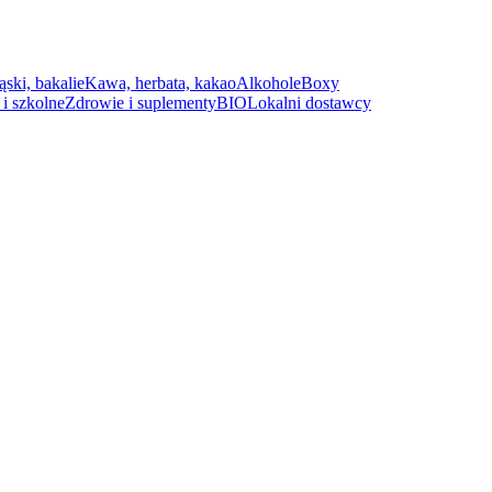
ąski, bakalie
Kawa, herbata, kakao
Alkohole
Boxy
i szkolne
Zdrowie i suplementy
BIO
Lokalni dostawcy