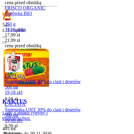
cena przed obniżką
FRISCO ORGANIC
Borówka BIO
250 g
5.0
71,96
zł
/
kg
z 111 opinii
Cena promocyjna
17,99
zł
21,99
zł
cena przed obniżką
ŁACIATA
Śmietanka UHT 30% do ciast i deserów
500 ml
19,18
zł
/
l
Cena
9,59
zł
KAKTUS
ŁACIATA
Śmietanka UHT 30% do ciast i deserów
Lody o smaku cytryny i
500 ml
truskawki 9szt.
19,18
zł
/
l
Cena
9,59
zł
405 ml
Przydatny do
29-11-2026
47,63
zł
/
l