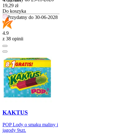
Cena
19,29
zł
Do koszyka
Przydatny do
30-06-2028
4.9
z 38 opinii
KAKTUS
POP Lody o smaku maliny i
jagody 9szt.