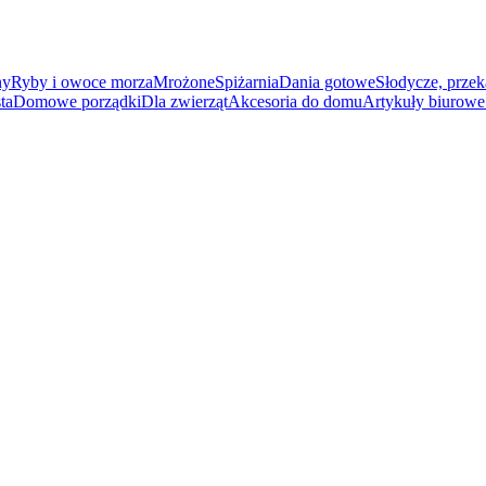
ny
Ryby i owoce morza
Mrożone
Spiżarnia
Dania gotowe
Słodycze, przek
ta
Domowe porządki
Dla zwierząt
Akcesoria do domu
Artykuły biurowe 