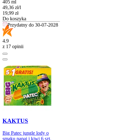
405 ml
49,36
zł
/
l
Cena
19,99
zł
Do koszyka
Przydatny do
30-07-2028
4.9
z 17 opinii
KAKTUS
Big Patec jungle lody o
smaku papai i kiwi 6 szt.