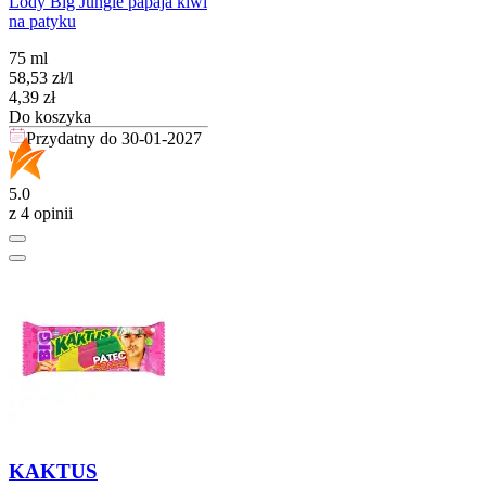
Lody Big Jungle papaja kiwi
na patyku
75 ml
58,53
zł
/
l
Cena
4,39
zł
Do koszyka
Przydatny do
30-01-2027
5.0
z 4 opinii
KAKTUS