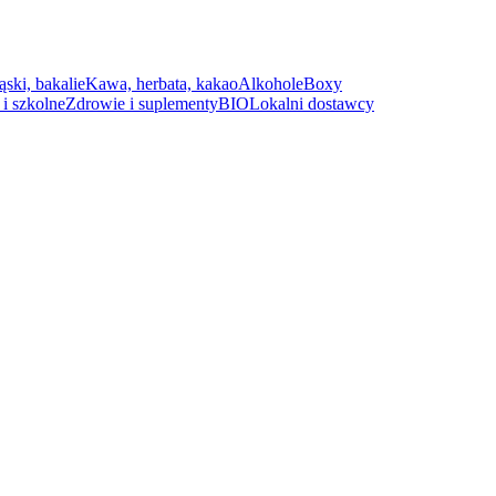
ąski, bakalie
Kawa, herbata, kakao
Alkohole
Boxy
i szkolne
Zdrowie i suplementy
BIO
Lokalni dostawcy