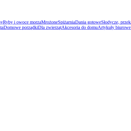
ny
Ryby i owoce morza
Mrożone
Spiżarnia
Dania gotowe
Słodycze, przek
ta
Domowe porządki
Dla zwierząt
Akcesoria do domu
Artykuły biurowe 