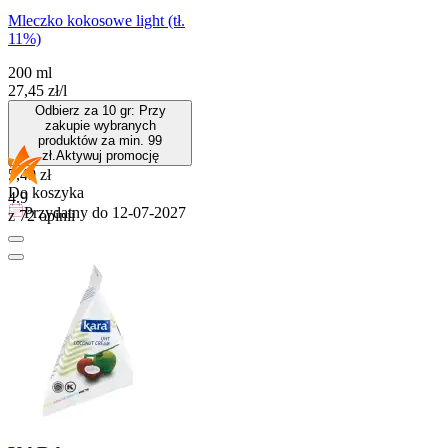
Mleczko kokosowe light (tł.
11%)
200 ml
27,45
zł
/
l
Odbierz za 10 gr: Przy
zakupie wybranych
produktów za min. 99
zł.
Aktywuj promocję
Cena
5,49
zł
Do koszyka
4.9
Przydatny do
12-07-2027
z 72 opinii