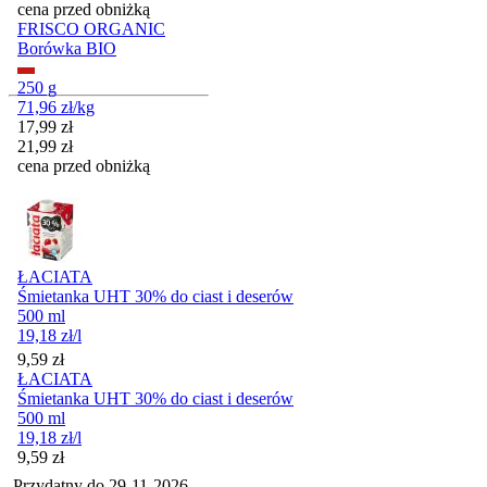
cena przed obniżką
FRISCO ORGANIC
Borówka BIO
250 g
71,96
zł
/
kg
Cena promocyjna
17,99
zł
21,99
zł
cena przed obniżką
ŁACIATA
Śmietanka UHT 30% do ciast i deserów
500 ml
19,18
zł
/
l
Cena
9,59
zł
ŁACIATA
Śmietanka UHT 30% do ciast i deserów
500 ml
19,18
zł
/
l
Cena
9,59
zł
Przydatny do
29-11-2026