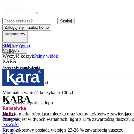
Czego szukasz?
Szukaj
Zaloguj się
Załóż konto
Kod pocztowy
Strona główna
Mój koszyk
0
,
00
zł
Marki
Wyczyść koszyk
Pełny widok
KARA
Szczegóły zamówienia
Złóż zamówienie
5
,
90
zł
Minimalna wartość koszyka to
100
zł
KARA
Kategorie
Kategorie sklepu
Rabatówka
Outlet
Kara
to marka oferująca mleczka oraz kremy kokosowe zawierające
Promocje
dostępne jest w dwóch wariantach: light z 11% zawartością tłuszczu 
Nowości
Kupony
Krem kokosowy posiada wersję z 23-26 % zawartością tłuszczu.