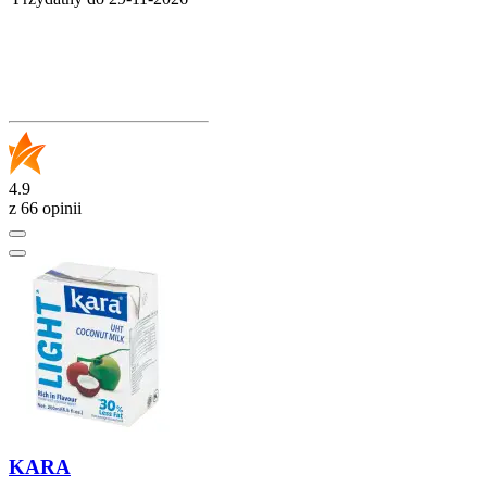
4.9
z 66 opinii
KARA