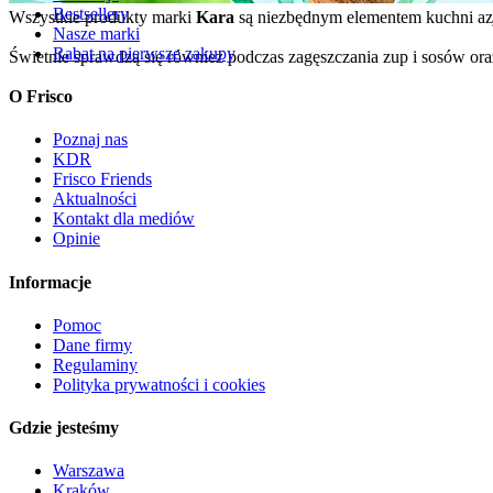
Bestsellery
Wszystkie produkty marki
Kara
są niezbędnym elementem kuchni azjat
Nasze marki
Rabat na pierwsze zakupy
Świetnie sprawdzą się również podczas zagęszczania zup i sosów ora
O Frisco
Poznaj nas
KDR
Frisco Friends
Aktualności
Kontakt dla mediów
Opinie
Informacje
Pomoc
Dane firmy
Regulaminy
Polityka prywatności i cookies
Gdzie jesteśmy
Warszawa
Kraków