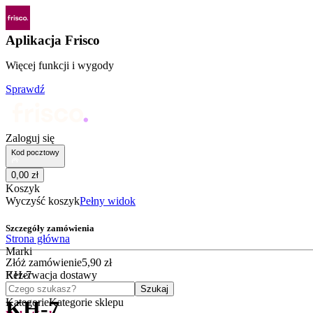
Aplikacja Frisco
Więcej funkcji i wygody
Sprawdź
Zaloguj się
Kod pocztowy
0
,
00
zł
Koszyk
Wyczyść koszyk
Pełny widok
Szczegóły zamówienia
Strona główna
Marki
Złóż zamówienie
5
,
90
zł
KH-7
Rezerwacja dostawy
Czego szukasz?
Szukaj
Kategorie
Kategorie sklepu
KH-7