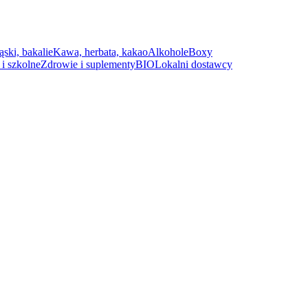
ąski, bakalie
Kawa, herbata, kakao
Alkohole
Boxy
i szkolne
Zdrowie i suplementy
BIO
Lokalni dostawcy