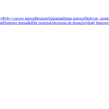
ny
Ryby i owoce morza
Mrożone
Spiżarnia
Dania gotowe
Słodycze, przek
ta
Domowe porządki
Dla zwierząt
Akcesoria do domu
Artykuły biurowe 