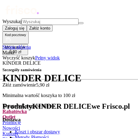
Wyszukaj
Zaloguj się
Załóż konto
Kod pocztowy
Strona główna
Mój koszyk
0
,
00
zł
Marki
Wyczyść koszyk
Pełny widok
KINDER DELICE
Szczegóły zamówienia
KINDER DELICE
Złóż zamówienie
5
,
90
zł
.
Minimalna wartość koszyka to
100
zł
Produkty
KINDER DELICE
we Frisco.pl
Kategorie
Kategorie sklepu
Rabatówka
Outlet
Dostawa
Promocje
Nowości
Koszt i obszar dostawy
Kupony
Metody Płatności