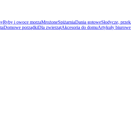
ny
Ryby i owoce morza
Mrożone
Spiżarnia
Dania gotowe
Słodycze, przek
ta
Domowe porządki
Dla zwierząt
Akcesoria do domu
Artykuły biurowe 