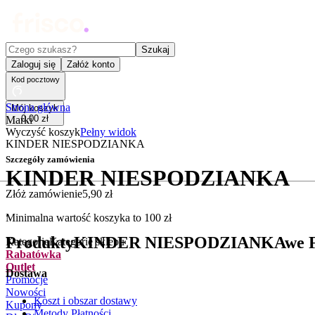
Czego szukasz?
Szukaj
Zaloguj się
Załóż konto
Kod pocztowy
Strona główna
Mój koszyk
0
,
00
zł
Marki
Wyczyść koszyk
Pełny widok
KINDER NIESPODZIANKA
Szczegóły zamówienia
KINDER NIESPODZIANKA
Złóż zamówienie
5
,
90
zł
.
Minimalna wartość koszyka to
100
zł
Produkty
KINDER NIESPODZIANKA
we F
Kategorie
Kategorie sklepu
Rabatówka
Outlet
Dostawa
Promocje
Nowości
Koszt i obszar dostawy
Kupony
Metody Płatności