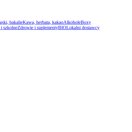
ąski, bakalie
Kawa, herbata, kakao
Alkohole
Boxy
i szkolne
Zdrowie i suplementy
BIO
Lokalni dostawcy