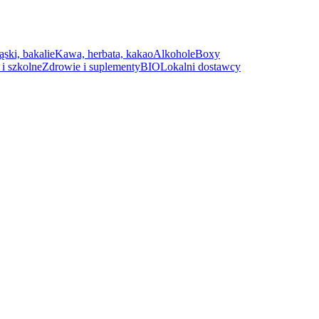
ąski, bakalie
Kawa, herbata, kakao
Alkohole
Boxy
i szkolne
Zdrowie i suplementy
BIO
Lokalni dostawcy