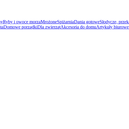
ny
Ryby i owoce morza
Mrożone
Spiżarnia
Dania gotowe
Słodycze, przek
ta
Domowe porządki
Dla zwierząt
Akcesoria do domu
Artykuły biurowe 