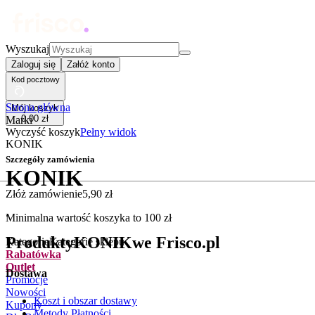
Wyszukaj
Zaloguj się
Załóż konto
Kod pocztowy
Strona główna
Mój koszyk
0
,
00
zł
Marki
Wyczyść koszyk
Pełny widok
KONIK
Szczegóły zamówienia
KONIK
Złóż zamówienie
5
,
90
zł
.
Minimalna wartość koszyka to
100
zł
Produkty
KONIK
we Frisco.pl
Kategorie
Kategorie sklepu
Rabatówka
Outlet
Dostawa
Promocje
Nowości
Koszt i obszar dostawy
Kupony
Metody Płatności