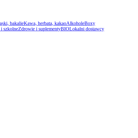
ąski, bakalie
Kawa, herbata, kakao
Alkohole
Boxy
i szkolne
Zdrowie i suplementy
BIO
Lokalni dostawcy