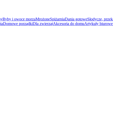
ny
Ryby i owoce morza
Mrożone
Spiżarnia
Dania gotowe
Słodycze, przek
ta
Domowe porządki
Dla zwierząt
Akcesoria do domu
Artykuły biurowe 