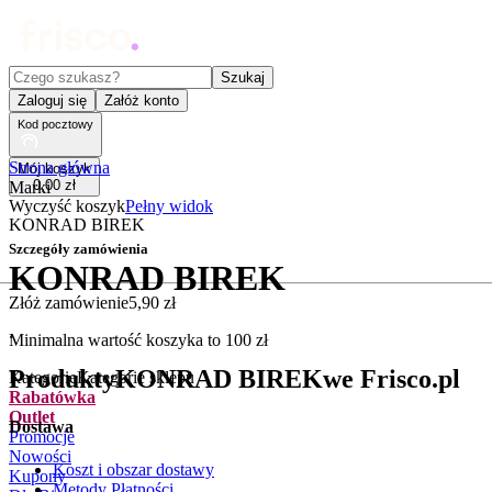
Czego szukasz?
Szukaj
Zaloguj się
Załóż konto
Kod pocztowy
Strona główna
Mój koszyk
0
,
00
zł
Marki
Wyczyść koszyk
Pełny widok
KONRAD BIREK
Szczegóły zamówienia
KONRAD BIREK
Złóż zamówienie
5
,
90
zł
.
Minimalna wartość koszyka to
100
zł
Produkty
KONRAD BIREK
we Frisco.pl
Kategorie
Kategorie sklepu
Rabatówka
Outlet
Dostawa
Promocje
Nowości
Koszt i obszar dostawy
Kupony
Metody Płatności