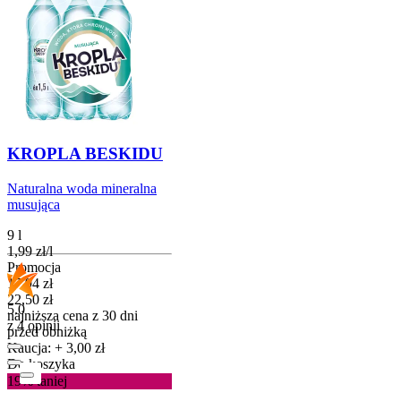
KROPLA BESKIDU
Naturalna woda mineralna
musująca
9 l
1,99
zł
/
l
Promocja
Cena promocyjna
17,94
zł
22,50
zł
5.0
najniższa cena z 30 dni
z 4 opinii
przed obniżką
Kaucja: + 3,00 zł
Do koszyka
19%
taniej