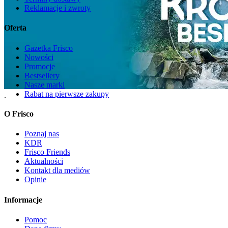
Reklamacje i zwroty
Oferta
Gazetka Frisco
Nowości
Promocje
Bestsellery
Nasze marki
Rabat na pierwsze zakupy
.
O Frisco
Poznaj nas
KDR
Frisco Friends
Aktualności
Kontakt dla mediów
Opinie
Informacje
Pomoc