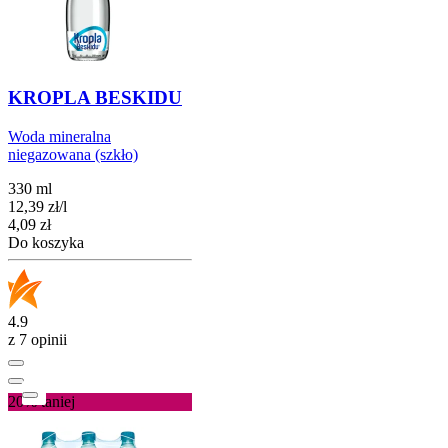
KROPLA BESKIDU
Woda mineralna
niegazowana (szkło)
330 ml
12,39
zł
/
l
Cena
4,09
zł
Do koszyka
4.9
z 7 opinii
20%
taniej