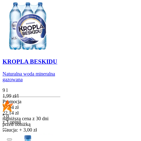
KROPLA BESKIDU
Naturalna woda mineralna
gazowana
9 l
1,99
zł
/
l
Promocja
Cena promocyjna
17,94
zł
22,14
zł
5.0
najniższa cena z 30 dni
z 3 opinii
przed obniżką
Kaucja: + 3,00 zł
Do koszyka