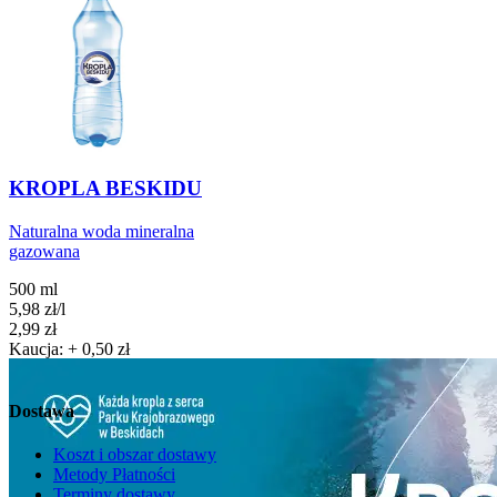
KROPLA BESKIDU
Naturalna woda mineralna
gazowana
500 ml
5,98
zł
/
l
Cena
2,99
zł
Kaucja: + 0,50 zł
Do koszyka
Dostawa
Koszt i obszar dostawy
Metody Płatności
Terminy dostawy