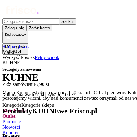
Czego szukasz?
Szukaj
Zaloguj się
Załóż konto
Kod pocztowy
Strona główna
Mój koszyk
0
,
00
zł
Marki
Wyczyść koszyk
Pełny widok
KUHNE
Szczegóły zamówienia
KUHNE
Złóż zamówienie
5
,
90
zł
Marka Kuhne jest obecna w ponad 50 krajach. Od lat przetwory Kuhn
Minimalna wartość koszyka to
100
zł
pozostajemy wierni, aby nasi konsumenci zawsze otrzymali od nas w
Kategorie
Kategorie sklepu
Produkty
KUHNE
we Frisco.pl
Rabatówka
Outlet
Promocje
.
Nowości
Kupony
Dostawa