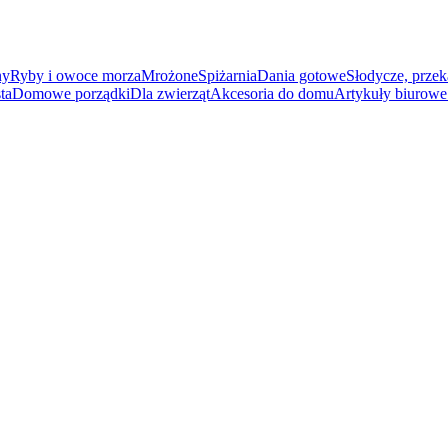
ny
Ryby i owoce morza
Mrożone
Spiżarnia
Dania gotowe
Słodycze, przek
ta
Domowe porządki
Dla zwierząt
Akcesoria do domu
Artykuły biurowe 