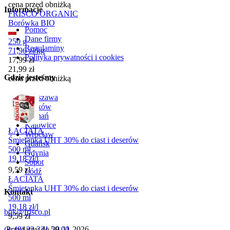
cena przed obniżką
Informacje
FRISCO ORGANIC
Borówka BIO
Pomoc
Dane firmy
250 g
Regulaminy
71,96
zł
/
kg
Polityka prywatności i cookies
Cena promocyjna
17,99
zł
21,99
zł
Gdzie jesteśmy
cena przed obniżką
Warszawa
Kraków
Poznań
Katowice
ŁACIATA
Wrocław
Śmietanka UHT 30% do ciast i deserów
Gdańsk
500 ml
Gdynia
19,18
zł
/
l
Sopot
Cena
9,59
zł
Łódź
ŁACIATA
Śmietanka UHT 30% do ciast i deserów
Kontakt
500 ml
19,18
zł
/
l
bok@frisco.pl
Cena
9,59
zł
(+ 48) 22 331 50 00
Przydatny do
29-11-2026