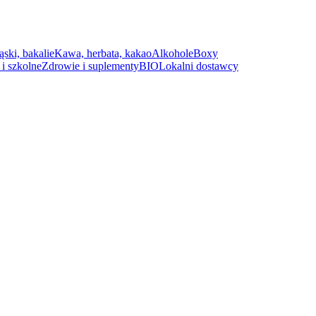
ąski, bakalie
Kawa, herbata, kakao
Alkohole
Boxy
i szkolne
Zdrowie i suplementy
BIO
Lokalni dostawcy