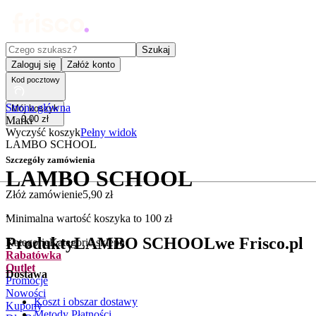
Czego szukasz?
Szukaj
Zaloguj się
Załóż konto
Kod pocztowy
Strona główna
Mój koszyk
0
,
00
zł
Marki
Wyczyść koszyk
Pełny widok
LAMBO SCHOOL
Szczegóły zamówienia
LAMBO SCHOOL
Złóż zamówienie
5
,
90
zł
.
Minimalna wartość koszyka to
100
zł
Produkty
LAMBO SCHOOL
we Frisco.pl
Kategorie
Kategorie sklepu
Rabatówka
Outlet
Dostawa
Promocje
Nowości
Koszt i obszar dostawy
Kupony
Metody Płatności