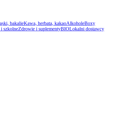
ąski, bakalie
Kawa, herbata, kakao
Alkohole
Boxy
i szkolne
Zdrowie i suplementy
BIO
Lokalni dostawcy