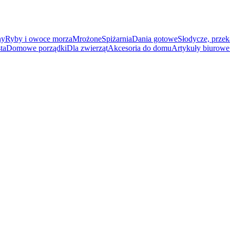
ny
Ryby i owoce morza
Mrożone
Spiżarnia
Dania gotowe
Słodycze, przek
ta
Domowe porządki
Dla zwierząt
Akcesoria do domu
Artykuły biurowe 